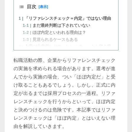
目次
[表示]
1 |
「リファレンスチェック＝内定」ではない理由
1-1 |
まだ最終判断は下されていない
1-2 |
ほぼ内定といわれる理由は？
1-3 |
見送られるケースもある
2 |
企業が内定前にリファレンスチェックを行う目
的
転職活動の際、企業からリファレンスチェック
2-1 |
そもそもリファレンスチェックとは？
2-2 |
企業が導入する理由は？
の実施を求められる場合があります。選考が進
2-3 |
応募者がリファレンスチェックを受けるメ
んでから実施の場合、つい「ほぼ内定だ」と受
リット
け取ることもあるでしょう。しかし、正式に内
3 |
リファレンスチェックのよくある質問と注意点
定が出るまでは採用プロセスの一過程。リファ
3-1 |
バックグラウンドチェックとの違いは？
レンスチェックを行うからといって、ほぼ内定
3-2 |
現在の職場に転職が知られることはある？
と決めつけるのは危険です。本記事ではリファ
3-3 |
誰に頼めば良い？
3-4 |
どのタイミングで行われる？
レンスチェックは「ほぼ内定」とはいえない理
3-5 |
リファレンスチェックを拒否できる？
由を解説していきます。
4 |
リファレンスチェックで不採用になるパターン