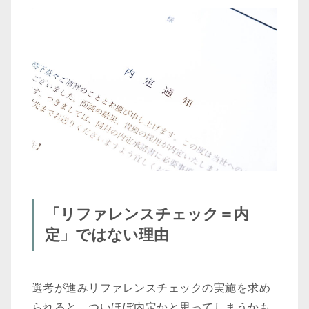
4-1 |
評価が極端に低い
4-2 |
経歴詐称など不審な点がある
4-3 |
リファレンスチェックが原因で落ちること
は少ない
5 |
「ほぼ内定」から「正式な内定」へ｜リファレ
ンスチェックは信頼確認の有効な手段
5-1 |
リファレンスチェックなら『TRUST
POCKET（トラストポケット）』
5-2 |
【TRUST POCKETの特徴】
「リファレンスチェック＝内
定」ではない理由
選考が進みリファレンスチェックの実施を求め
られると、ついほぼ内定かと思ってしまうかも