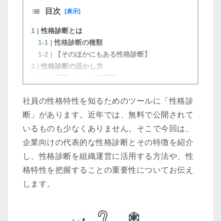
目次
[表示]
1 |
性格診断とは
1-1 |
性格診断の種類
1-2 |
【そのほかにもある性格診断】
2 |
性格診断の活かし方
2-1 |
配属やキャリア開発
2-2 |
業務やプロジェクトの任命
社員の性格特性を知るためのツールに「性格診
2-3 |
ストレスマネジメント
3 |
職場でのコミュニケーションと自己理解の重要
断」があります。近年では、無料で公開されて
性
いるものも少なくありません。そこで今回は、
4 |
まとめ
企業向けの代表的な性格診断とその特徴を紹介
4-1 |
リファレンスチェックサービスなら
し、性格診断を組織運営に活用する方法や、性
『TRUST POCKET（トラストポケット）』
格特性を把握することの重要性についてお伝え
します。