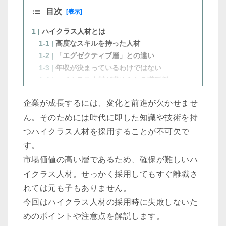
目次
[表示]
1 |
ハイクラス人材とは
1-1 |
高度なスキルを持った人材
1-2 |
「エグゼクティブ層」との違い
1-3 |
年収が決まっているわけではない
1-4 |
ハイクラス人材が求められる職種例
2 |
ハイクラス人材を採用するメリット
企業が成長するには、変化と前進が欠かせませ
2-1 |
時代に合わせた経営戦略が可能に
2-2 |
イノベーションが生まれやすくなる
ん。そのためには時代に即した知識や技術を持
2-3 |
雇用体系の変化に適応できる
つハイクラス人材を採用することが不可欠で
3 |
ハイクラス人材の採用を成功させるポイント
す。
3-1 |
採用したい人物像やスキルの明確化
市場価値の高い層であるため、確保が難しいハ
3-2 |
市場調査をする
イクラス人材。せっかく採用してもすぐ離職さ
3-3 |
非公開求人を活用する
れては元も子もありません。
3-4 |
ヘッドハンティングなど攻めの採用も有効
4 |
ハイクラス人材を採用する際の注意点
今回はハイクラス人材の採用時に失敗しないた
4-1 |
条件や仕事内容のすり合わせをしっかり行
めのポイントや注意点を解説します。
う